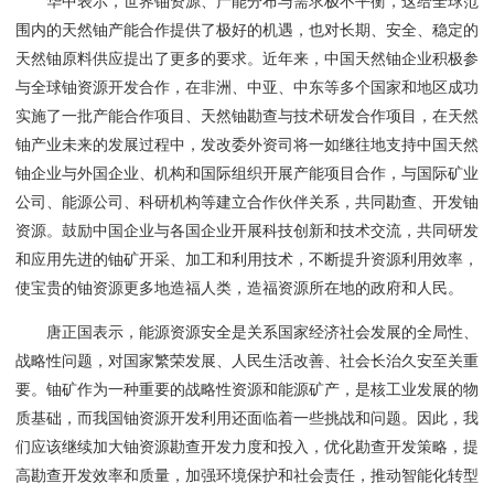
华中表示，世界铀资源、产能分布与需求极不平衡，这给全球范
围内的天然铀产能合作提供了极好的机遇，也对长期、安全、稳定的
天然铀原料供应提出了更多的要求。近年来，中国天然铀企业积极参
与全球铀资源开发合作，在非洲、中亚、中东等多个国家和地区成功
实施了一批产能合作项目、天然铀勘查与技术研发合作项目，在天然
铀产业未来的发展过程中，发改委外资司将一如继往地支持中国天然
铀企业与外国企业、机构和国际组织开展产能项目合作，与国际矿业
公司、能源公司、科研机构等建立合作伙伴关系，共同勘查、开发铀
资源。鼓励中国企业与各国企业开展科技创新和技术交流，共同研发
和应用先进的铀矿开采、加工和利用技术，不断提升资源利用效率，
使宝贵的铀资源更多地造福人类，造福资源所在地的政府和人民。
唐正国表示，能源资源安全是关系国家经济社会发展的全局性、
战略性问题，对国家繁荣发展、人民生活改善、社会长治久安至关重
要。铀矿作为一种重要的战略性资源和能源矿产，是核工业发展的物
质基础，而我国铀资源开发利用还面临着一些挑战和问题。因此，我
们应该继续加大铀资源勘查开发力度和投入，优化勘查开发策略，提
高勘查开发效率和质量，加强环境保护和社会责任，推动智能化转型