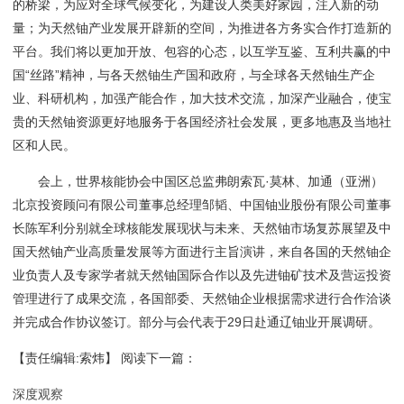
的桥梁，为应对全球气候变化，为建设人类美好家园，注入新的动
量；为天然铀产业发展开辟新的空间，为推进各方务实合作打造新的
平台。我们将以更加开放、包容的心态，以互学互鉴、互利共赢的中
国“丝路”精神，与各天然铀生产国和政府，与全球各天然铀生产企
业、科研机构，加强产能合作，加大技术交流，加深产业融合，使宝
贵的天然铀资源更好地服务于各国经济社会发展，更多地惠及当地社
区和人民。
会上，世界核能协会中国区总监弗朗索瓦·莫林、加通（亚洲）
北京投资顾问有限公司董事总经理邹韬、中国铀业股份有限公司董事
长陈军利分别就全球核能发展现状与未来、天然铀市场复苏展望及中
国天然铀产业高质量发展等方面进行主旨演讲，来自各国的天然铀企
业负责人及专家学者就天然铀国际合作以及先进铀矿技术及营运投资
管理进行了成果交流，各国部委、天然铀企业根据需求进行合作洽谈
并完成合作协议签订。部分与会代表于29日赴通辽铀业开展调研。
【责任编辑:索炜】
阅读下一篇：
深度观察