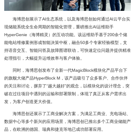
海博思创展示了AI生态系统，以及海博思创如何通过AI云平台实
现储能系统全生命周期的智能化管理，重磅推出AI运维助手
HyperGenie（海博精灵）的互动功能。该运维助手基于200余个储
能电站维修案例形成智能决策中枢，融合50多个专家经验模型，支
持语音交互、智能问答及故障图谱联动，可快速定位问题并提供精准
处理指引，大幅提升运维效率与客户体验。
同时，海博思创发布了全新一代MagicBlock模块化产品平台下
的旗舰大储产品HyperBlock M，该产品吸引了众多客户、合作伙伴
的关注和讨论，摒弃了“越大越好”的观念，以模块化的设计理念，突
破在过往项目中遇到的运输和部署限制，体现了真正从客户需求出
发，为客户创造更大价值。
海博思创还展示了工商业解决方案，为满足工商业、充电场站、
数据中心等多个新兴的应用场景，海博思创已推出多个工商业储能产
品，在欧洲的德国、瑞典和捷克等地已成功部署应用。