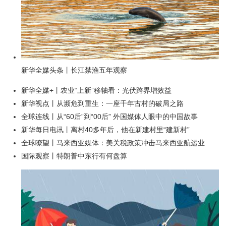
新华全媒头条丨长江禁渔五年观察
新华全媒+丨农业“上新”移轴看：光伏跨界增效益
新华视点丨从濒危到重生：一座千年古村的破局之路
全球连线丨从“60后”到“00后” 外国媒体人眼中的中国故事
新华每日电讯丨离村40多年后，他在新建村里“建新村”
全球瞭望丨马来西亚媒体：美关税政策冲击马来西亚航运业
国际观察丨特朗普中东行有何盘算