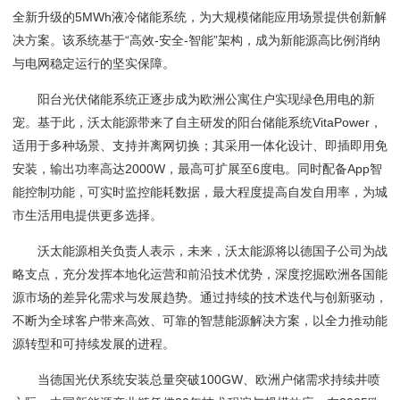
全新升级的5MWh液冷储能系统，为大规模储能应用场景提供创新解
决方案。该系统基于“高效-安全-智能”架构，成为新能源高比例消纳
与电网稳定运行的坚实保障。
阳台光伏储能系统正逐步成为欧洲公寓住户实现绿色用电的新
宠。基于此，沃太能源带来了自主研发的阳台储能系统VitaPower，
适用于多种场景、支持并离网切换；其采用一体化设计、即插即用免
安装，输出功率高达2000W，最高可扩展至6度电。同时配备App智
能控制功能，可实时监控能耗数据，最大程度提高自发自用率，为城
市生活用电提供更多选择。
沃太能源相关负责人表示，未来，沃太能源将以德国子公司为战
略支点，充分发挥本地化运营和前沿技术优势，深度挖掘欧洲各国能
源市场的差异化需求与发展趋势。通过持续的技术迭代与创新驱动，
不断为全球客户带来高效、可靠的智慧能源解决方案，以全力推动能
源转型和可持续发展的进程。
当德国光伏系统安装总量突破100GW、欧洲户储需求持续井喷