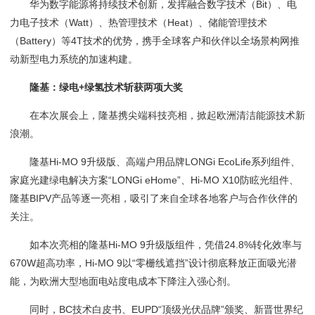
华为数字能源将持续技术创新，发挥融合数字技术（Bit）、电
力电子技术（Watt）、热管理技术（Heat）、储能管理技术
（Battery）等4T技术的优势，携手全球客户和伙伴以全场景构网推
动新型电力系统的加速构建。
隆基：绿电+绿氢技术斩获两项大奖​
在本次展会上，隆基携尖端科技亮相，掀起欧洲清洁能源技术新
浪潮。
隆基Hi-MO 9升级版、高端户用品牌LONGi EcoLife系列组件、
家庭光建绿电解决方案“LONGi eHome”、Hi-MO X10防眩光组件、
隆基BIPV产品等逐一亮相，吸引了来自全球各地客户与合作伙伴的
关注。
如本次亮相的隆基Hi-MO 9升级版组件，凭借24.8%转化效率与
670W超高功率，Hi-MO 9以“零栅线遮挡”设计彻底释放正面吸光潜
能，为欧洲大型地面电站度电成本下降注入强心剂。
同时，BC技术白皮书、EUPD“顶级光伏品牌”颁奖、新晋世界纪