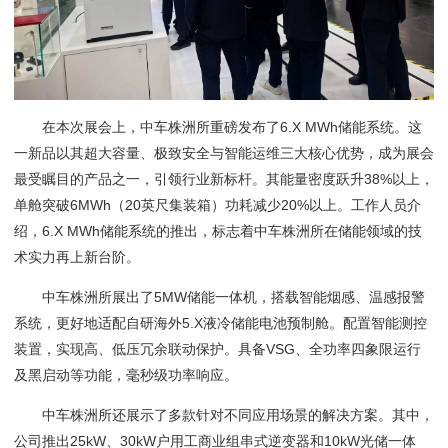
在本次展会上，中车株洲所重磅发布了6.X MWh储能系统。这
一新品以其超大容量、极致安全与智能运维三大核心优势，成为展会
最受瞩目的产品之一，引领行业新标杆。其能量密度跃升38%以上，
单舱突破6MWh（20英尺集装箱）功耗减少20%以上。工作人员介
绍，6.X MWh储能系统的推出，标志着中车株洲所在储能领域的技
术实力再上新台阶。
中车株洲所展出了5MW储能一体机，搭载智能烟感、温感报警
系统，更好地适配自研海外5.X液冷储能电池预制舱。配置智能测控
装置，实现高、低压冗余联动保护。具备VSG、全功率四象限运行
及黑启动等功能，毫秒级功率响应。
中车株洲所还展示了多款针对不同应用场景的解决方案。其中，
公司推出25kW、30kW户用工商业组串式逆变器和10kW光储一体