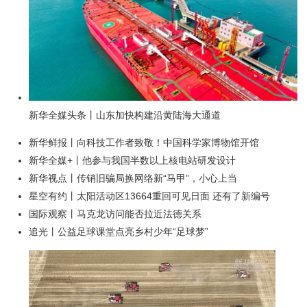
新华全媒头条丨山东加快构建沿黄陆海大通道
新华鲜报丨向科技工作者致敬！中国科学家博物馆开馆
新华全媒+丨他参与我国半数以上核电站研发设计
新华视点丨传销旧骗局换网络新“马甲”，小心上当
星空有约丨太阳活动区13664重回可见日面 还有了新编号
国际观察丨马克龙访问能否拉近法德关系
追光丨公益足球课堂点亮乡村少年“足球梦”