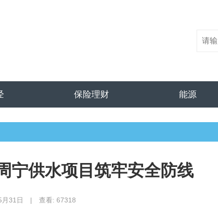
经
保险理财
能源
 周宁供水项目筑牢安全防线
5月31日
|
查看: 67318