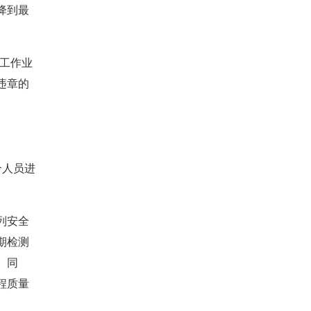
降到最
工作业
违章的
个人员进
列安全
期检测
。同
程质量