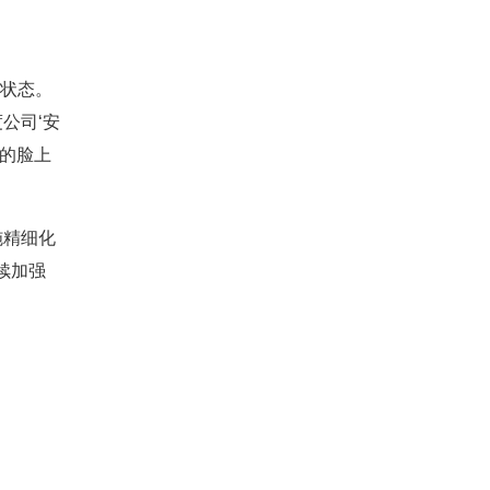
控状态。
公司‘安
斌的脸上
施精细化
续加强