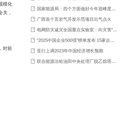
规模化
国家能源局：四个方面做好今年迎峰度夏工作
全关，
广西首个页岩气开发示范项目出气点火
电网防灾减灾全国重点实验室：向灾害“亮剑” 书写科技护网答卷
“2025中国企业500强”榜单发布 15家企业超过万亿规模
，对前
亚行上调2023年中国经济增长预期
联合能源法哈油田中央处理厂脱乙烷塔吊装成功