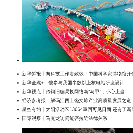
新华鲜报丨向科技工作者致敬！中国科学家博物馆开
新华全媒+丨他参与我国半数以上核电站研发设计
新华视点丨传销旧骗局换网络新“马甲”，小心上当
经济参考报丨解码江西上饶文旅产业高质量发展之道
星空有约丨太阳活动区13664重回可见日面 还有了新
国际观察丨马克龙访问能否拉近法德关系