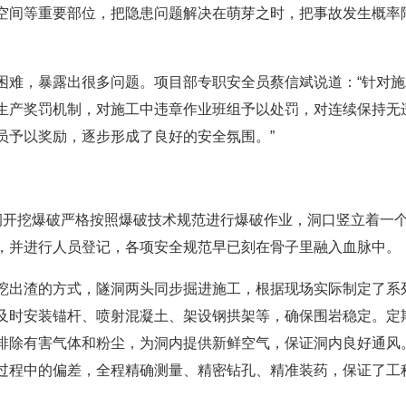
空间等重要部位，把隐患问题解决在萌芽之时，把事故发生概率
困难，暴露出很多问题。项目部专职安全员蔡信斌说道：“针对施
生产奖罚机制，对施工中违章作业班组予以处罚，对连续保持无
员予以奖励，逐步形成了良好的安全氛围。”
园隧洞开挖爆破严格按照爆破技术规范进行爆破作业，洞口竖立着一
，并进行人员登记，各项安全规范早已刻在骨子里融入血脉中。
挖出渣的方式，隧洞两头同步掘进施工，根据现场实际制定了系
及时安装锚杆、喷射混凝土、架设钢拱架等，确保围岩稳定。定
排除有害气体和粉尘，为洞内提供新鲜空气，保证洞内良好通风
过程中的偏差，全程精确测量、精密钻孔、精准装药，保证了工