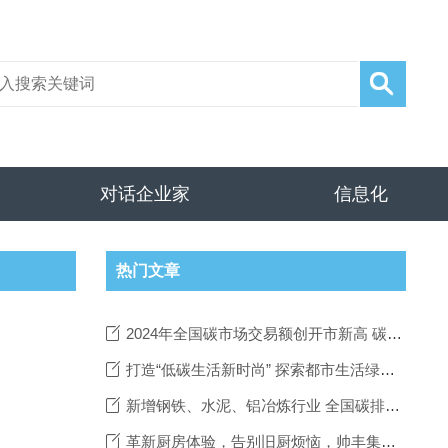
对话企业家
信息化
热门文章
2024年全国碳市场交易额创开市新高 碳排放配额日均成交量上涨43.55%
打造“低碳生活新时尚” 探索都市生活绿色转型新路径——国家绿色发展基金支持上海市虹口区嘉兴路街道“低碳生活新时尚实践区”项目
新增钢铁、水泥、铝冶炼行业 全国碳排放权交易市场首次扩围
革新厨房体验，告别旧厨烦恼，帅丰集成灶引领现代烹饪新风尚