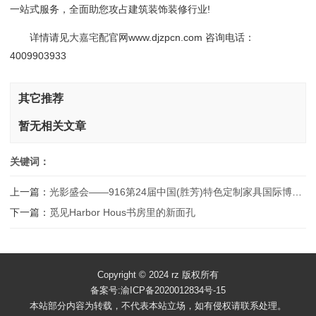
一站式服务，全面助您攻占建筑装饰装修行业!
详情请见
大嘉宅配
官网www.djzpcn.com 咨询电话：
4009903933
其它推荐
暂无相关文章
关键词：
上一篇：
光影盛会——916第24届中国(胜芳)特色定制家具国际博览会完美收官
下一篇：
觅见Harbor Hous书房里的新面孔
Copyright © 2024 rz 版权所有
备案号:渝ICP备2020012834号-15
本站部分内容为转载，不代表本站立场，如有侵权请联系处理。