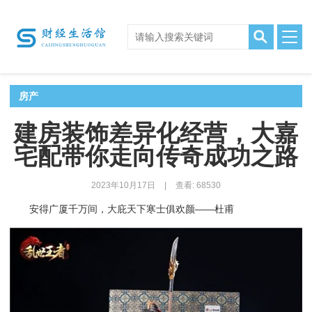
房产
建房装饰差异化经营，大嘉
宅配带你走向传奇成功之路
2023年10月17日
|
查看: 68530
安得广厦千万间，大庇天下寒士俱欢颜——杜甫