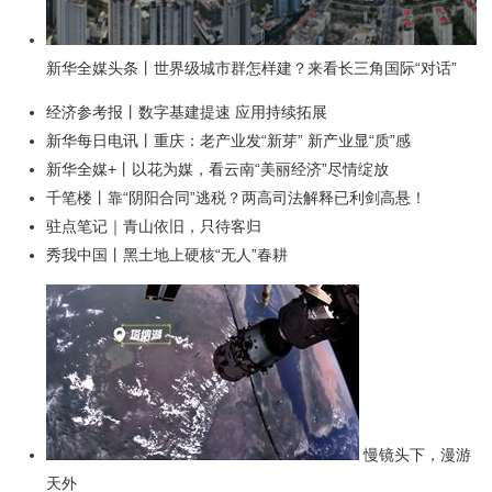
新华全媒头条丨世界级城市群怎样建？来看长三角国际“对话”
经济参考报丨数字基建提速 应用持续拓展
新华每日电讯丨重庆：老产业发“新芽” 新产业显“质”感
新华全媒+丨以花为媒，看云南“美丽经济”尽情绽放
千笔楼丨靠“阴阳合同”逃税？两高司法解释已利剑高悬！
驻点笔记｜青山依旧，只待客归
秀我中国丨黑土地上硬核“无人”春耕
慢镜头下，漫游
天外