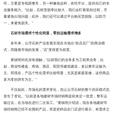
司，主要是专线跟整车，另一种像他这样，依托平台，提供自己的专
业服务能力。
“比如，石材货损率比较大，我们会盯着装卸过程，尽
量避免出现问题；
此外
，我们
还可以
通过平台购买货损险，以防万
一，来避免损失。
”
石材市场需求个性化明显，零担运输需求增多
多年来，云浮石材产业发展呈现在当地出
“前店后厂”的商业模
式，而随着市场的发展，“店”变得更为前置。
黄镇明对此深有感触，
“以前我们的业务多为工程类业务，比
如，商业性楼盘、商场、酒店、医院等建筑建设，多以整车运输为
主。而现在，产品个性化需求比较明显，尤其是家庭装修，这些商品
多为零担拼车为主。”
不仅如此，市场化的需求变化，也让云浮石材的整个供应模式也
发生了变化。
“以前是各地建材市场经销商提前来定一批货，整车运
输过去，在当地在进行二次加工。”黄镇明介绍说，现在各地建材市
场经销商已经不在囤积产品，而是把样品在门店进行展示，有需求之