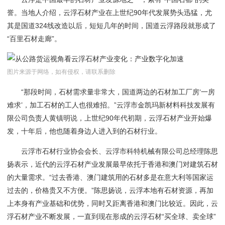
誉。当地人介绍，云浮石材产业在上世纪9
0
年代发展势头迅猛，尤
其是国道
3
24
线改造以后，短短几年的时间，国道云浮路段就形成了
“百里石材走廊”。
图片来源于网络，如有侵权，请联系删除
“那段时间，石材需求量非常大，国道两边的石材加工厂房‘一房
难求’，加工石材的工人也很难招。”云浮市金凯玛新材料科技发展有
限公司负责人黄镇明说，上世纪9
0
年代初期，云浮石材产业开始爆
发，十年后，他也随着身边人进入到的石材行业。
云浮市石材行业协会会长、云浮市科特机械有限公司总经理陈思
扬表示，近代的云浮石材产业发展最早依托于香港和澳门对建筑石材
的大量需求。
“过去香港、澳门建筑用的石材多是在意大利等国家运
过去的，价格贵又不方便。”陈思扬说，云浮本地有石材资源，再加
上本身有产业基础和优势，同时又距离香港和澳门比较近。因此，云
浮石材产业不断发展，一直到
现在形成
的
云浮石材
“买全球、卖全球”